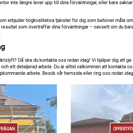
kontor inte längre lever upp till dina förväntningar, eller bara sakn
som erbjuder högkvalitativa tjänster för dig som behöver måla om 
resultat som överträffar dina förväntningar – oavsett om du bara
.
ag
iktslyft? Då ska du kontakta oss redan idag! Vi hjälper dig att g
h ett detaljerad arbete. Du är alltid välkommen att kontakta oss
t uppkommande arbete. Besök vår hemsida eller ring oss redan idag
FRÅGAN
OFFERTF