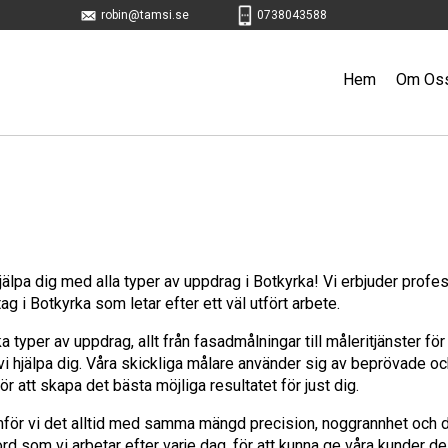
robin@tamsi.se
0738043588
Hem
Om Os
jälpa dig med alla typer av uppdrag i Botkyrka! Vi erbjuder profes
ag i Botkyrka som letar efter ett väl utfört arbete.
a typer av uppdrag, allt från fasadmålningar till måleritjänster för
i hjälpa dig. Våra skickliga målare använder sig av beprövade och
ör att skapa det bästa möjliga resultatet för just dig.
för vi det alltid med samma mängd precision, noggrannhet och deta
ord som vi arbetar efter varje dag, för att kunna ge våra kunder de