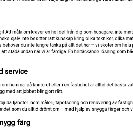
rgi! Att måla om kräver en hel del från dig som husägare, inte mins
ke själv inte besitter rätt kunskap kring olika tekniker, olika ma
ss behöver du inte längre tänka på allt det här – vi sköter om hela
till att städa undan när vi är färdiga. En heltäckande lösning som bå
d service
a om hemma, på kontoret eller i en fastighet är alltid det bästa val
g med att jobbet blir gjort rätt.
 erbjuda tjänster inom måleri, tapetsering och renovering av fasti
eendet som du alltid drömt om – med hjälp av snygga färger och v
nygg färg