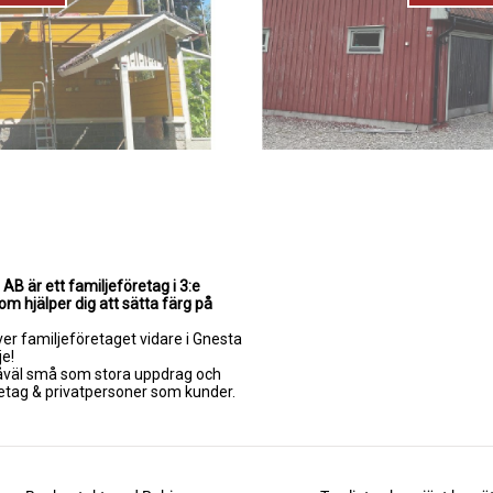
AB är ett familjeföretag i 3:e
m hjälper dig att sätta färg på
ver familjeföretaget vidare i Gnesta
je!
såväl små som stora uppdrag och
etag & privatpersoner som kunder.