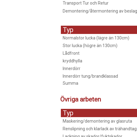
Transport Tur och Retur
Demontering/återmontering av beslag
Typ
Normalstor lucka (lägre än 130cm)
Stor lucka (högre än 130cm)
Lådfront
kryddhylla
Innerdörr
Innerdörr tung/brandklassad
Summa
Övriga arbeten
Typ
Maskering/demontering av glasruta
Renslipning och klarlack av trähandtag
Lackning av skador/fuktskador