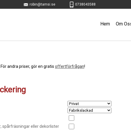
robin@tamsi.se
0738043588
Hem
Om Os
 För andra priser, gör en gratis
offertförfrågan
!
ackering
, spårfräsningar eller dekorlister