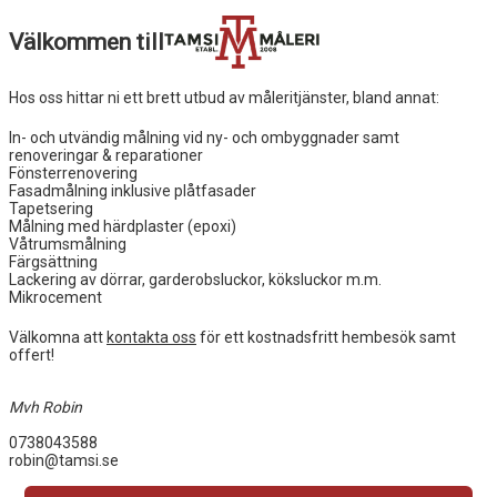
Välkommen till
Hos oss hittar ni ett brett utbud av måleritjänster, bland annat:
In- och utvändig målning vid ny- och ombyggnader samt
renoveringar & reparationer
Fönsterrenovering
Fasadmålning inklusive plåtfasader
Tapetsering
Målning med härdplaster (epoxi)
Våtrumsmålning
Färgsättning
Lackering av dörrar, garderobsluckor, köksluckor m.m.
Mikrocement
Välkomna att
kontakta oss
för ett kostnadsfritt hembesök samt
offert!
Mvh Robin
0738043588
robin@tamsi.se