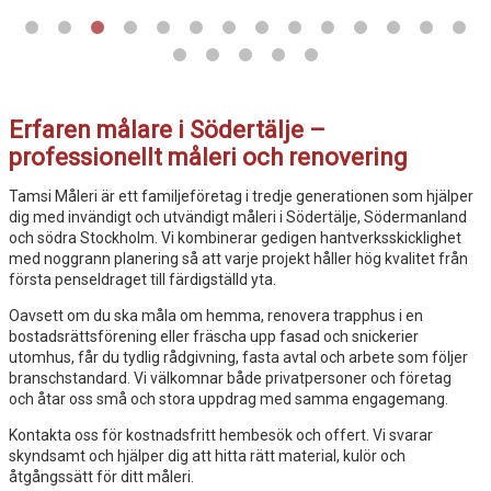
Erfaren målare i Södertälje –
professionellt måleri och renovering
Om Tamsi Måleri
Tamsi Måleri är ett familjeföretag i tredje generationen som hjälper
dig med invändigt och utvändigt måleri i Södertälje, Södermanland
och södra Stockholm. Vi kombinerar gedigen hantverksskicklighet
med noggrann planering så att varje projekt håller hög kvalitet från
första penseldraget till färdigställd yta.
Oavsett om du ska måla om hemma, renovera trapphus i en
bostadsrättsförening eller fräscha upp fasad och snickerier
utomhus, får du tydlig rådgivning, fasta avtal och arbete som följer
branschstandard. Vi välkomnar både privatpersoner och företag
och åtar oss små och stora uppdrag med samma engagemang.
Kontakta oss för kostnadsfritt hembesök och offert. Vi svarar
skyndsamt och hjälper dig att hitta rätt material, kulör och
åtgångssätt för ditt måleri.