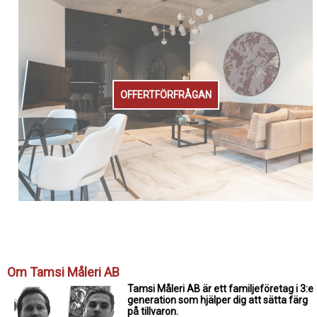
OFFERTFÖRFRÅGAN
Om Tamsi Måleri AB
Tamsi Måleri AB är ett familjeföretag i 3:e
generation som hjälper dig att sätta färg
på tillvaron.