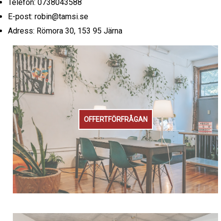
Telefon: 0738043588
E-post: robin@tamsi.se
Adress: Römora 30, 153 95 Järna
OFFERTFÖRFRÅGAN