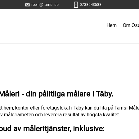
robin@tamsi.se
0738043588
Hem
Om Os
leri - din pålitliga målare i Täby.
hem, kontor eller företagslokal i Täby kan du lita på Tamsi Måler
 av måleriarbeten och leverera resultat av högsta kvalitet.
tbud av måleritjänster, inklusive: