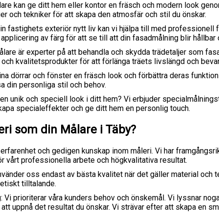
lare kan ge ditt hem eller kontor en fräsch och modern look ge
er och tekniker för att skapa den atmosfär och stil du önskar.
fastighets exteriör nytt liv kan vi hjälpa till med professionell 
pplicering av färg för att se till att din fasadmålning blir hållbar 
lare är experter på att behandla och skydda trädetaljer som fasa
ch kvalitetsprodukter för att förlänga träets livslängd och beva
ina dörrar och fönster en fräsch look och förbättra deras funktio
a din personliga stil och behov.
 en unik och speciell look i ditt hem? Vi erbjuder specialmålnin
 skapa specialeffekter och ge ditt hem en personlig touch.
eri som din Målare i Täby?
ng erfarenhet och gedigen kunskap inom måleri. Vi har framgångsr
ör vårt professionella arbete och högkvalitativa resultat.
nvänder oss endast av bästa kvalitet när det gäller material och tek
tiskt tilltalande.
Vi prioriterar våra kunders behov och önskemål. Vi lyssnar noga
g att uppnå det resultat du önskar. Vi strävar efter att skapa en s