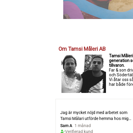
Om Tamsi Måleri AB
Tamsi Måleri 
generation so
tillvaron.
Far & son dri
och Södertäl
Vi åtar oss 
har både för