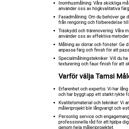
Inomhusmålning: Våra skickliga må
använder oss av högkvalitativa färg
Fasadmålning: Om du behöver ge din 
från rengöring och förberedelse till a
Träskydd och trärenovering: Våra må
använder oss av effektiva metoder o
Målning av dörrar och fönster: Ge d
anpassa färg och finish för att pass
Specialmålningstekniker: Vill du ha
texturering och faux-finish för att
Varför välja Tamsi Mål
Erfarenhet och expertis: Vi har lå
och har byggt upp ett starkt rykte f
Kvalitetsmaterial och tekniker: Vi a
måleriprojekt blir långvarigt och este
Personlig service och engagemang: 
professionella råd för att hjälpa di
genom hela måleriprojektet.