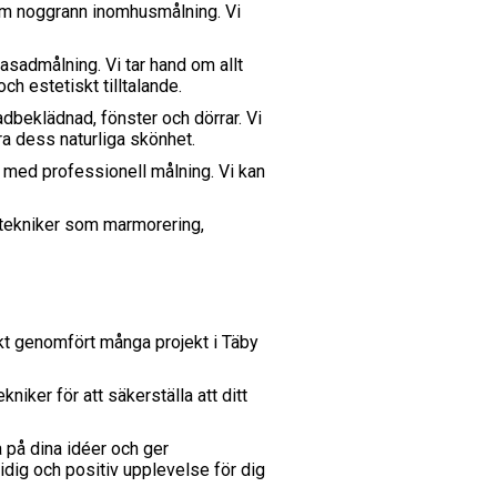
nom noggrann inomhusmålning. Vi
fasadmålning. Vi tar hand om allt
och estetiskt tilltalande.
dbeklädnad, fönster och dörrar. Vi
ra dess naturliga skönhet.
n med professionell målning. Vi kan
gstekniker som marmorering,
ikt genomfört många projekt i Täby
niker för att säkerställa att ditt
 på dina idéer och ger
midig och positiv upplevelse för dig