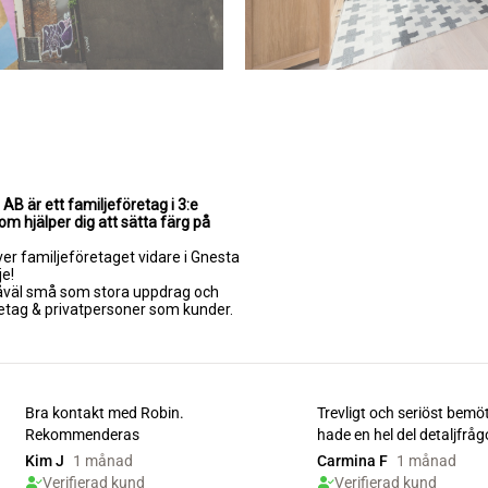
AB är ett familjeföretag i 3:e
m hjälper dig att sätta färg på
ver familjeföretaget vidare i Gnesta
je!
såväl små som stora uppdrag och
etag & privatpersoner som kunder.