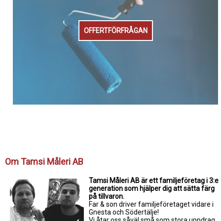
OFFERTFÖRFRÅGAN
Om Tamsi Måleri AB
Tamsi Måleri AB är ett familjeföretag i 3:e
generation som hjälper dig att sätta färg
på tillvaron.
Far & son driver familjeföretaget vidare i
Gnesta och Södertälje!
Vi åtar oss såväl små som stora uppdrag