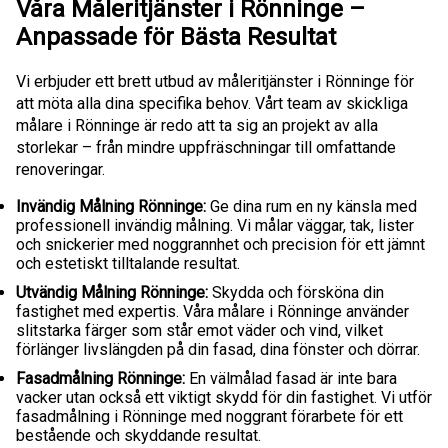
Våra Måleritjänster i Rönninge –
Anpassade för Bästa Resultat
Vi erbjuder ett brett utbud av måleritjänster i Rönninge för
att möta alla dina specifika behov. Vårt team av skickliga
målare i Rönninge är redo att ta sig an projekt av alla
storlekar – från mindre uppfräschningar till omfattande
renoveringar.
Invändig Målning Rönninge:
Ge dina rum en ny känsla med
professionell invändig målning. Vi målar väggar, tak, lister
och snickerier med noggrannhet och precision för ett jämnt
och estetiskt tilltalande resultat.
Utvändig Målning Rönninge:
Skydda och försköna din
fastighet med expertis. Våra målare i Rönninge använder
slitstarka färger som står emot väder och vind, vilket
förlänger livslängden på din fasad, dina fönster och dörrar.
Fasadmålning Rönninge:
En välmålad fasad är inte bara
vacker utan också ett viktigt skydd för din fastighet. Vi utför
fasadmålning i Rönninge med noggrant förarbete för ett
bestående och skyddande resultat.