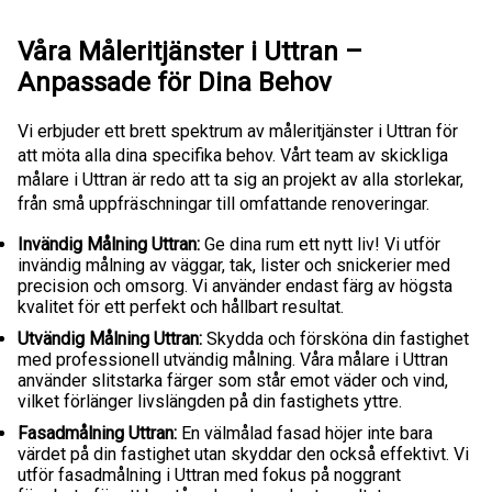
Våra Måleritjänster i Uttran –
Anpassade för Dina Behov
Vi erbjuder ett brett spektrum av måleritjänster i Uttran för
att möta alla dina specifika behov. Vårt team av skickliga
målare i Uttran är redo att ta sig an projekt av alla storlekar,
från små uppfräschningar till omfattande renoveringar.
Invändig Målning Uttran:
Ge dina rum ett nytt liv! Vi utför
invändig målning av väggar, tak, lister och snickerier med
precision och omsorg. Vi använder endast färg av högsta
kvalitet för ett perfekt och hållbart resultat.
Utvändig Målning Uttran:
Skydda och försköna din fastighet
med professionell utvändig målning. Våra målare i Uttran
använder slitstarka färger som står emot väder och vind,
vilket förlänger livslängden på din fastighets yttre.
Fasadmålning Uttran:
En välmålad fasad höjer inte bara
värdet på din fastighet utan skyddar den också effektivt. Vi
utför fasadmålning i Uttran med fokus på noggrant