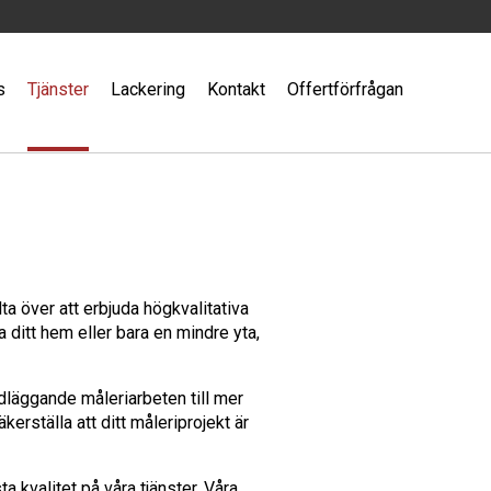
s
Tjänster
Lackering
Kontakt
Offertförfrågan
lta över att erbjuda högkvalitativa
ditt hem eller bara en mindre yta,
dläggande måleriarbeten till mer
erställa att ditt måleriprojekt är
ta kvalitet på våra tjänster. Våra