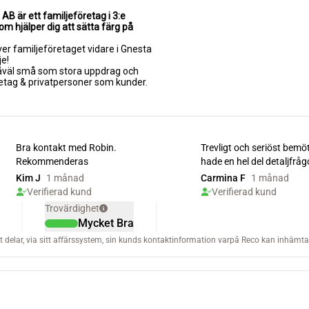
AB är ett familjeföretag i 3:e
m hjälper dig att sätta färg på
ver familjeföretaget vidare i Gnesta
je!
såväl små som stora uppdrag och
etag & privatpersoner som kunder.