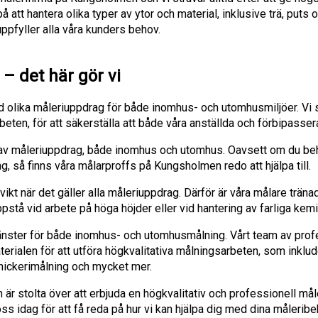
 att hantera olika typer av ytor och material, inklusive trä, puts o
pfyller alla våra kunders behov.
– det här gör vi
d olika måleriuppdrag för både inomhus- och utomhusmiljöer. Vi sä
rbeten, för att säkerställa att både våra anställda och förbipasse
er av måleriuppdrag, både inomhus och utomhus. Oavsett om du be
g, så finns våra målarproffs på Kungsholmen redo att hjälpa till.
vikt när det gäller alla måleriuppdrag. Därför är våra målare träna
stå vid arbete på höga höjder eller vid hantering av farliga kemik
jänster för både inomhus- och utomhusmålning. Vårt team av prof
rialen för att utföra högkvalitativa målningsarbeten, som inklud
nickerimålning och mycket mer.
r stolta över att erbjuda en högkvalitativ och professionell måle
ss idag för att få reda på hur vi kan hjälpa dig med dina målerib