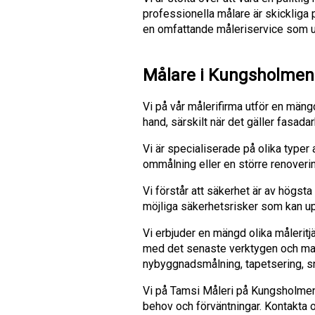
professionella målare är skickliga på
en omfattande måleriservice som up
Målare i Kungsholmen 
Vi på vår målerifirma utför en mäng
hand, särskilt när det gäller fasada
Vi är specialiserade på olika typ
ommålning eller en större renoverin
Vi förstår att säkerhet är av högsta 
möjliga säkerhetsrisker som kan upp
Vi erbjuder en mängd olika målerit
med det senaste verktygen och mate
nybyggnadsmålning, tapetsering, s
Vi på Tamsi Måleri på Kungsholmen ä
behov och förväntningar. Kontakta o