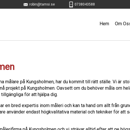
robin@tamsi.se
0738043588
Hem
Om Os
lmen
na målare på Kungsholmen, har du kommit till rätt ställe. Vi är sto
små projekt på Kungsholmen. Oavsett om du behöver måla om hela 
illgängliga för att hjälpa dig.
r en bred expertis inom måleri och kan ta hand om allt från grun
e använder endast högkvalitativa material och tekniker för att säk
g målerifirma på Kungsholmen och vi strävar alltid efter att ge högs