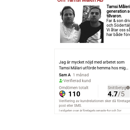
Tamsi Måleri 
generation so
tillvaron.
Far & son dri
och Södertäl
Vi åtar oss 
har både för